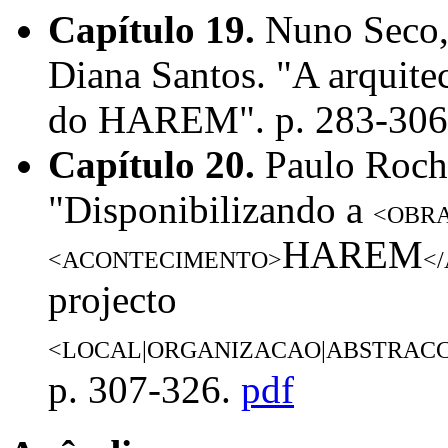
Capítulo 19.
Nuno Seco,
Diana Santos. "A arquite
do HAREM". p. 283-30
Capítulo 20.
Paulo Roch
"Disponibilizando a
<OBR
HAREM
<ACONTECIMENTO>
<
projecto
<LOCAL|ORGANIZACAO|ABSTRAC
p. 307-326.
pdf