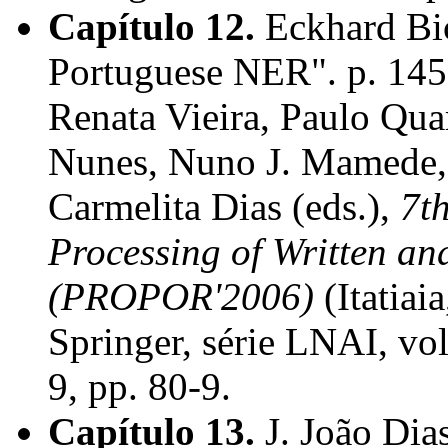
Capítulo 12.
Eckhard Bic
Portuguese NER". p. 14
Renata Vieira, Paulo Qua
Nunes, Nuno J. Mamede, 
Carmelita Dias (eds.),
7t
Processing of Written a
(PROPOR'2006)
(Itatiai
Springer, série LNAI, v
9, pp. 80-9.
Capítulo 13.
J. João Dia