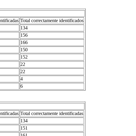
entificadas
Total correctamente identificados
134
156
166
150
152
22
22
4
6
entificadas
Total correctamente identificadas
134
151
161