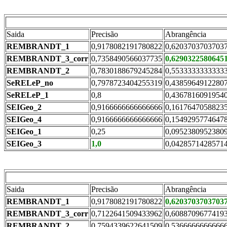
Saida
Precisão
Abrangência
REMBRANDT_1
0,9178082191780822
0,6203703703703
REMBRANDT_3_corr
0,7358490566037735
0,6290322580645
REMBRANDT_2
0,7830188679245284
0,5533333333333
SeRELeP_no
0,7978723404255319
0,4385964912280
SeRELeP_1
0,8
0,4367816091954
SEIGeo_2
0,9166666666666666
0,1617647058823
SEIGeo_4
0,9166666666666666
0,1549295774647
SEIGeo_1
0,25
0,0952380952380
SEIGeo_3
1,0
0,0428571428571
Saida
Precisão
Abrangência
REMBRANDT_1
0,9178082191780822
0,6203703703703
REMBRANDT_3_corr
0,7122641509433962
0,6088709677419
REMBRANDT_2
0,7594339622641509
0,5366666666666