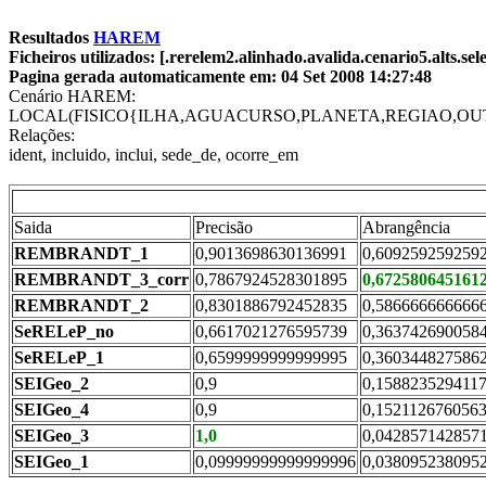
Resultados
HAREM
Ficheiros utilizados: [.rerelem2.alinhado.avalida.cenario5.alts.s
Pagina gerada automaticamente em: 04 Set 2008 14:27:48
Cenário HAREM:
LOCAL(FISICO{ILHA,AGUACURSO,PLANETA,REGIAO,O
Relações:
ident, incluido, inclui, sede_de, ocorre_em
Saida
Precisão
Abrangência
REMBRANDT_1
0,9013698630136991
0,609259259259
REMBRANDT_3_corr
0,7867924528301895
0,672580645161
REMBRANDT_2
0,8301886792452835
0,586666666666
SeRELeP_no
0,6617021276595739
0,363742690058
SeRELeP_1
0,6599999999999995
0,360344827586
SEIGeo_2
0,9
0,158823529411
SEIGeo_4
0,9
0,152112676056
SEIGeo_3
1,0
0,042857142857
SEIGeo_1
0,09999999999999996
0,038095238095