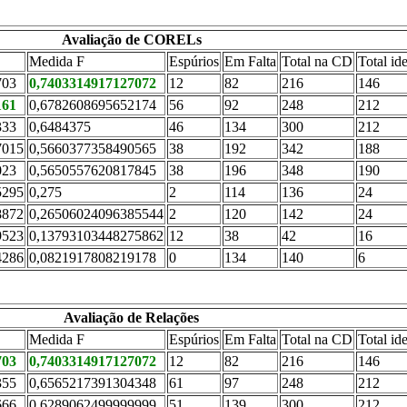
Avaliação de CORELs
Medida F
Espúrios
Em Falta
Total na CD
Total id
703
0,7403314917127072
12
82
216
146
161
0,6782608695652174
56
92
248
212
333
0,6484375
46
134
300
212
7015
0,5660377358490565
38
192
342
188
023
0,5650557620817845
38
196
348
190
5295
0,275
2
114
136
24
8872
0,26506024096385544
2
120
142
24
9523
0,13793103448275862
12
38
42
16
4286
0,0821917808219178
0
134
140
6
Avaliação de Relações
Medida F
Espúrios
Em Falta
Total na CD
Total id
703
0,7403314917127072
12
82
216
146
355
0,6565217391304348
61
97
248
212
666
0,6289062499999999
51
139
300
212