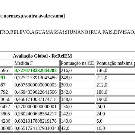
elec.norm.exp.soutra.aval.resumo]
UTRO,RELEVO,AGUAMASSA};HUMANO{RUA,PAIS,DIVISAO
Avaliação Global - ReRelEM
Medida F
Pontuação na CD
Pontuação máxima p
2596
0,7270718232044203
216,0
146,0
291
0,7252173913043486
248,0
212,0
667
0,6875000000000003
300,0
212,0
4792
0,4694339622641506
342,0
188,0
20656
0,4661710037174718
348,0
190,0
76472
0,2700000000000001
136,0
24,0
33805
0,2602409638554217
142,0
24,0
14286
0,0821917808219178
140,0
6,0
238085
0,05517241379310343
42,0
16,0