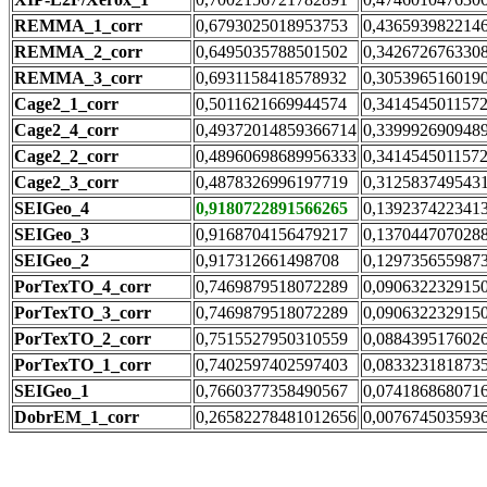
REMMA_1_corr
0,6793025018953753
0,436593982214
REMMA_2_corr
0,6495035788501502
0,342672676330
REMMA_3_corr
0,6931158418578932
0,305396516019
Cage2_1_corr
0,5011621669944574
0,341454501157
Cage2_4_corr
0,49372014859366714
0,339992690948
Cage2_2_corr
0,48960698689956333
0,341454501157
Cage2_3_corr
0,4878326996197719
0,312583749543
SEIGeo_4
0,9180722891566265
0,139237422341
SEIGeo_3
0,9168704156479217
0,137044707028
SEIGeo_2
0,917312661498708
0,129735655987
PorTexTO_4_corr
0,7469879518072289
0,090632232915
PorTexTO_3_corr
0,7469879518072289
0,090632232915
PorTexTO_2_corr
0,7515527950310559
0,088439517602
PorTexTO_1_corr
0,7402597402597403
0,083323181873
SEIGeo_1
0,7660377358490567
0,074186868071
DobrEM_1_corr
0,26582278481012656
0,007674503593