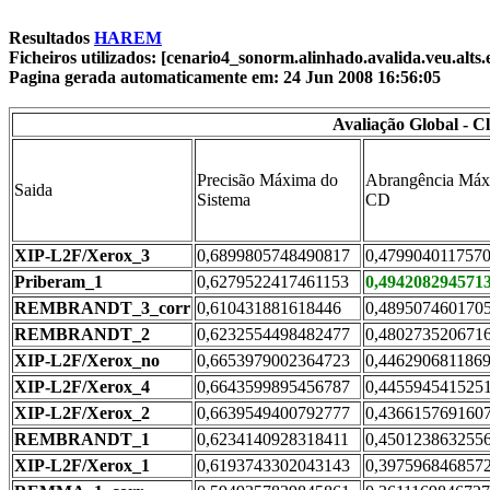
Resultados
HAREM
Ficheiros utilizados: [cenario4_sonorm.alinhado.avalida.veu.alts
Pagina gerada automaticamente em: 24 Jun 2008 16:56:05
Avaliação Global - C
Precisão Máxima do
Abrangência Máx
Saida
Sistema
CD
XIP-L2F/Xerox_3
0,6899805748490817
0,479904011757
Priberam_1
0,6279522417461153
0,494208294571
REMBRANDT_3_corr
0,610431881618446
0,489507460170
REMBRANDT_2
0,6232554498482477
0,480273520671
XIP-L2F/Xerox_no
0,6653979002364723
0,446290681186
XIP-L2F/Xerox_4
0,6643599895456787
0,445594541525
XIP-L2F/Xerox_2
0,6639549400792777
0,436615769160
REMBRANDT_1
0,6234140928318411
0,450123863255
XIP-L2F/Xerox_1
0,6193743302043143
0,397596846857