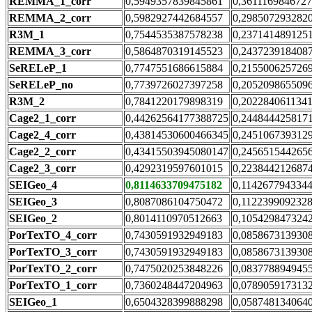
REMMA_1_corr
0,5949357839845861
0,361116984672
REMMA_2_corr
0,5982927442684557
0,298507293282
R3M_1
0,7544535387578238
0,237141489125
REMMA_3_corr
0,5864870319145523
0,243723918408
SeRELeP_1
0,7747551686615884
0,215500625726
SeRELeP_no
0,7739726027397258
0,205209865509
R3M_2
0,7841220179898319
0,202284061134
Cage2_1_corr
0,44262564177388725
0,244844425817
Cage2_4_corr
0,43814530600466345
0,245106739312
Cage2_2_corr
0,43415503945080147
0,245651544265
Cage2_3_corr
0,4292319597601015
0,223844212687
SEIGeo_4
0,8114633709475182
0,114267794334
SEIGeo_3
0,8087086104750472
0,112239909232
SEIGeo_2
0,8014110970512663
0,105429847324
PorTexTO_4_corr
0,7430591932949183
0,085867313930
PorTexTO_3_corr
0,7430591932949183
0,085867313930
PorTexTO_2_corr
0,7475020253848226
0,083778894945
PorTexTO_1_corr
0,7360248447204963
0,078905917313
SEIGeo_1
0,6504328399888298
0,058748134064