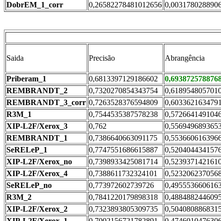
DobrEM_1_corr
0,26582278481012656
0,003178028890
Saida
Precisão
Abrangência
Priberam_1
0,6813397129186602
0,693872578876
REMBRANDT_2
0,7320270854343754
0,618954805701
REMBRANDT_3_corr
0,7263528376594809
0,603362163479
R3M_1
0,7544535387578238
0,572664149104
XIP-L2F/Xerox_3
0,762
0,556949689365
REMBRANDT_1
0,7386640663091175
0,553660616396
SeRELeP_1
0,7747551686615887
0,520404434157
XIP-L2F/Xerox_no
0,7398933425081714
0,523937142161
XIP-L2F/Xerox_4
0,7388611732324101
0,523206237056
SeRELeP_no
0,773972602739726
0,495553660616
R3M_2
0,7841220179898318
0,488488244609
XIP-L2F/Xerox_2
0,7323893805309735
0,504080886831
XIP-L2F/Xerox_1
0,7002156721782891
0,474601047630