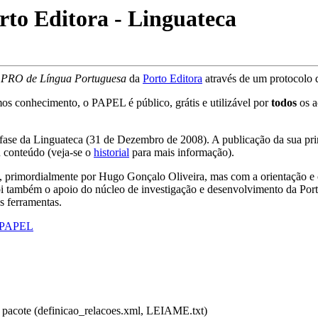
to Editora - Linguateca
 PRO de Língua Portuguesa
da
Porto Editora
através de um protocolo 
mos conhecimento, o PAPEL é público, grátis e utilizável por
todos
os a
ase da Linguateca (31 de Dezembro de 2008). A publicação da sua prim
u conteúdo (veja-se o
historial
para mais informação).
, primordialmente por Hugo Gonçalo Oliveira, mas com a orientação e 
i também o apoio do núcleo de investigação e desenvolvimento da Porto
s ferramentas.
o PAPEL
 pacote (definicao_relacoes.xml, LEIAME.txt)