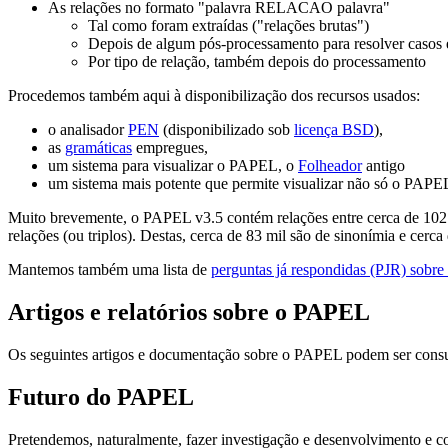
As relações no formato "palavra RELACAO palavra"
Tal como foram extraídas ("relações brutas")
Depois de algum pós-processamento para resolver casos e
Por tipo de relação, também depois do processamento
Procedemos também aqui à disponibilização dos recursos usados:
o analisador
PEN
(disponibilizado sob
licença BSD
),
as
gramáticas
empregues,
um sistema para visualizar o PAPEL, o
Folheador
antigo
um sistema mais potente que permite visualizar não só o PAPE
Muito brevemente, o PAPEL v3.5 contém relações entre cerca de 102 mi
relações (ou triplos). Destas, cerca de 83 mil são de sinonímia e cerca
Mantemos também uma lista de
perguntas já respondidas (PJR) sob
Artigos e relatórios sobre o PAPEL
Os seguintes artigos e documentação sobre o PAPEL podem ser consu
Futuro do PAPEL
Pretendemos, naturalmente, fazer investigação e desenvolvimento e 