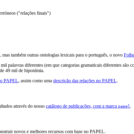
rróneos ("relações finais")
L mas também outras ontologias lexicais para o português, o novo
Folh
l palavras diferentes (em que categorias gramaticais diferentes são con
 de 49 mil de hiponímia.
re o PAPEL
, assim como uma
descrição das relações no PAPEL
.
ltados através do nosso
catálogo de publicações, com a marca
.
papel
construir novos e melhores recursos com base no PAPEL.