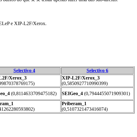
LeP e XIP-L2F/Xerox.
Selectivo 4
Selectivo 6
L2F/Xerox_3
XIP-L2F/Xerox_3
699870378769175)
(0,5850927710990399)
eo_4
(0,8114633709475182)
SEIGeo_4
(0,7944455071909301)
eram_1
Priberam_1
041262280593802)
(0,5107321473416074)