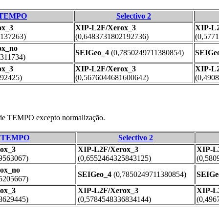
TEMPO
Selectivo 2
ox_3
XIP-L2F/Xerox_3
XIP-L
0137263)
(0,6483731802192736)
(0,577
ox_no
SEIGeo_4
(0,7850249711380854)
SEIGe
311734)
ox_3
XIP-L2F/Xerox_3
XIP-L
792425)
(0,5676044681600642)
(0,490
 de TEMPO excepto normalização.
TEMPO
Selectivo 2
ox_3
XIP-L2F/Xerox_3
XIP-L
9563067)
(0,6552464325843125)
(0,580
ox_no
SEIGeo_4
(0,7850249711380854)
SEIGe
5205667)
ox_3
XIP-L2F/Xerox_3
XIP-L
8629445)
(0,5784548336834144)
(0,496