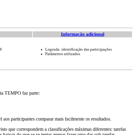
Informação adicional
M
Legenda: identificação das participações
Parâmetros utilizados
ria TEMPO faz parte:
aos participantes comparar mais facilmente os resultados.
isto que correspondem a classificações máximas diferentes: tarefas
 baixos do que se se tentar apenas fazer uma das sub-tarefas.