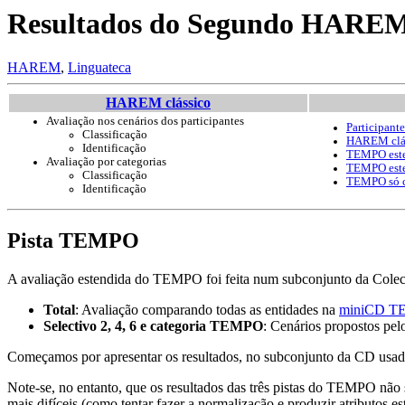
Resultados do Segundo HARE
HAREM
,
Linguateca
HAREM clássico
Avaliação nos cenários dos participantes
Participante
Classificação
HAREM clá
Identificação
TEMPO este
Avaliação por categorias
TEMPO este
Classificação
TEMPO só c
Identificação
Pista TEMPO
A avaliação estendida do TEMPO foi feita num subconjunto da Col
Total
: Avaliação comparando todas as entidades na
miniCD 
Selectivo 2, 4, 6 e categoria TEMPO
: Cenários propostos pe
Começamos por apresentar os resultados, no subconjunto da CD usada 
Note-se, no entanto, que os resultados das três pistas do TEMPO não s
mais difíceis (como tentar fazer a normalização e produzir atributos 