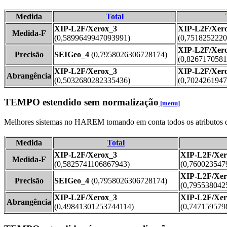
Medida
Total
XIP-L2F/Xerox_3
XIP-L2F/Xer
Medida-F
(0,5899649947093991)
(0,751825222
XIP-L2F/Xer
Precisão
SEIGeo_4
(0,7958026306728174)
(0,8267170581
XIP-L2F/Xerox_3
XIP-L2F/Xer
Abrangência
(0,5032680282335436)
(0,702426194
TEMPO estendido sem normalização
[menu]
Melhores sistemas no HAREM tomando em conta todos os atributos
Medida
Total
XIP-L2F/Xerox_3
XIP-L2F/Xer
Medida-F
(0,5825741106867943)
(0,760023547
XIP-L2F/Xer
Precisão
SEIGeo_4
(0,7958026306728174)
(0,795538042
XIP-L2F/Xerox_3
XIP-L2F/Xer
Abrangência
(0,49841301253744114)
(0,747159579