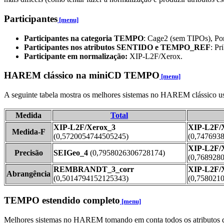
Participantes
[menu]
Participantes na categoria TEMPO
: Cage2 (sem TIPOs),
Participantes nos atributos SENTIDO e TEMPO_REF
: P
Participante em normalização:
XIP-L2F/Xerox.
HAREM clássico na miniCD TEMPO
[menu]
A seguinte tabela mostra os melhores sistemas no HAREM clássi
Medida
Total
XIP-L2F/Xerox_3
XIP-L2F/
Medida-F
(0,5720054744505245)
(0,747693
XIP-L2F/
Precisão
SEIGeo_4
(0,7958026306728174)
(0,768928
REMBRANDT_3_corr
XIP-L2F/
Abrangência
(0,5014794152125343)
(0,758021
TEMPO estendido completo
[menu]
Melhores sistemas no HAREM tomando em conta todos os atributo