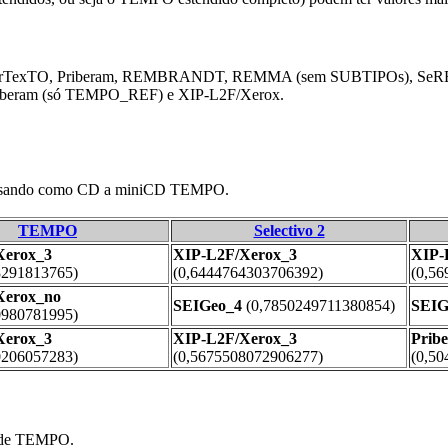
 PorTexTO, Priberam, REMBRANDT, REMMA (sem SUBTIPOs), SeRE
riberam (só TEMPO_REF) e XIP-L2F/Xerox.
co usando como CD a miniCD TEMPO.
TEMPO
Selectivo 2
Xerox_3
XIP-L2F/Xerox_3
XIP-
8291813765)
(0,6444764303706392)
(0,5
Xerox_no
SEIGeo_4
(0,7850249711380854)
SEIG
0980781995)
Xerox_3
XIP-L2F/Xerox_3
Prib
0206057283)
(0,5675508072906277)
(0,5
s de TEMPO.