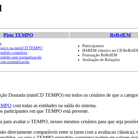
M
Pista TEMPO
ReRelEM
s
Participantes
ssico na miniCD TEMPO
HAREM clássico na CD ReRelE
ndido completo
Pontuação ReRelEM
ndido sem normalização
Avaliação de Relações
om normalização
ecção Dourada (miniCD TEMPO) em todos os cenários de que a catego
TEMPO
com todas as entidades na saída do sistema.
los participantes em que TEMPO está presente.
para avaliar o TEMPO, nesses mesmos cenários para que seja possível 
ão directamente comparáveis entre si (nem com a avaliacao clássica), v
estendidos, ou seja o TEMPO estendido completo) podem ter valores mais