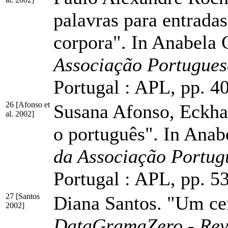
palavras para entradas
corpora". In Anabela 
Associação Portugues
Portugal : APL,
pp. 4
26 [Afonso et
Susana Afonso, Eckhar
al. 2002]
o português". In Anab
da Associação Portug
Portugal : APL,
pp. 5
27 [Santos
Diana Santos. "Um cen
2002]
DataGramaZero - Revi