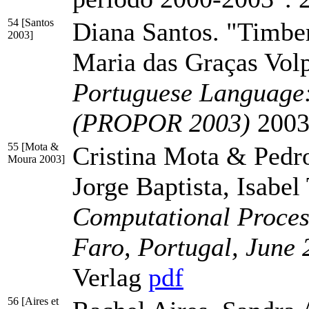
54 [Santos
Diana Santos. "Timber!
2003]
Maria das Graças Vol
Portuguese Language
(PROPOR 2003)
2003,
55 [Mota &
Cristina Mota & Pedr
Moura 2003]
Jorge Baptista, Isabe
Computational Proces
Faro, Portugal, June
Verlag
pdf
56 [Aires et