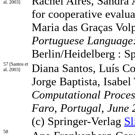
Rachel Aires, Sandra 
al. 2003]
for cooperative evalua
Maria das Graças Vol
Portuguese Language
Berlin/Heidelberg : S
57 [Santos et
Diana Santos, Luís Co
al. 2003]
Jorge Baptista, Isabe
Computational Proces
Faro, Portugal, Jun
(c) Springer-Verlag
Sl
58