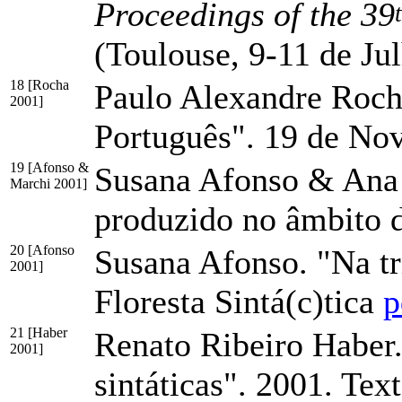
Proceedings of the 39
(Toulouse, 9-11 de Ju
18 [Rocha
Paulo Alexandre Roch
2001]
Português". 19 de No
19 [Afonso &
Susana Afonso & Ana R
Marchi 2001]
produzido no âmbito d
20 [Afonso
Susana Afonso. "Na tr
2001]
Floresta Sintá(c)tica
p
21 [Haber
Renato Ribeiro Haber.
2001]
sintáticas". 2001. Tex