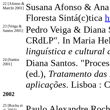
22 [Afonso &
Susana Afonso & Ana R
Marchi 2001]
Floresta Sintá(c)tica
h
23 [Veiga &
Pedro Veiga & Diana S
Santos 2001]
CRdLP". In Maria Hel
linguística e cultural
24 [Santos
Diana Santos. "Proces
2001]
(ed.),
Tratamento das 
aplicações
. Lisboa :
2002
25 [Rocha et
Paulo Alexandre Roch
al. 2002]