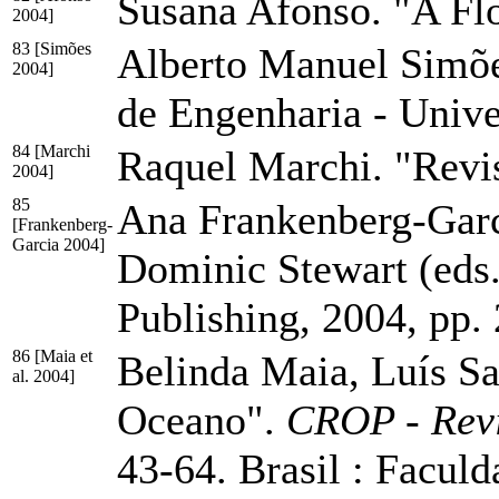
Susana Afonso. "A Flo
2004]
83 [Simões
Alberto Manuel Simões
2004]
de Engenharia - Univ
84 [Marchi
Raquel Marchi. "Revis
2004]
85
Ana Frankenberg-Garci
[Frankenberg-
Garcia 2004]
Dominic Stewart (eds
Publishing, 2004,
pp.
86 [Maia et
Belinda Maia, Luís Sa
al. 2004]
Oceano".
CROP - Revi
43-64. Brasil : Facul