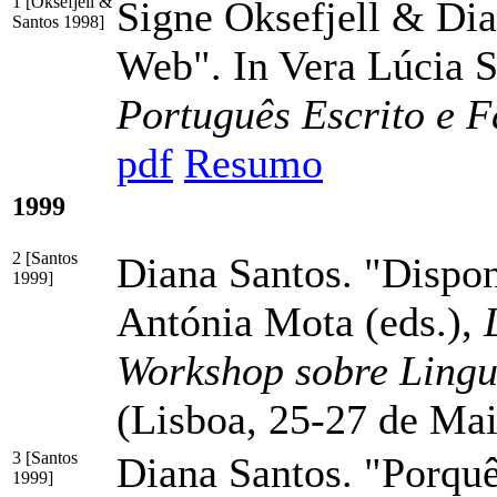
1 [Oksefjell &
Signe Oksefjell & Di
Santos 1998]
Web". In Vera Lúcia S
Português Escrito e
pdf
Resumo
1999
2 [Santos
Diana Santos. "Dispon
1999]
Antónia Mota (eds.),
Workshop sobre Lingu
(Lisboa, 25-27 de Ma
3 [Santos
Diana Santos. "Porqu
1999]