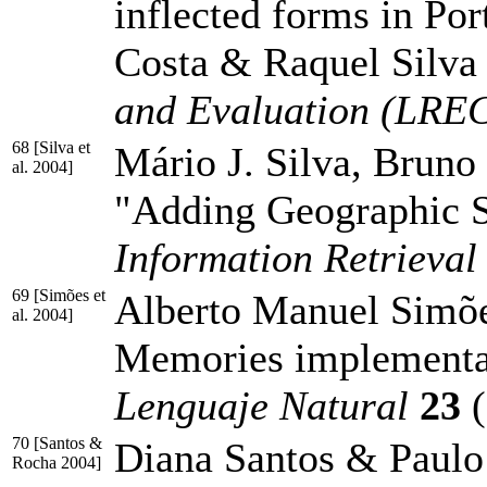
inflected forms in Po
Costa & Raquel Silva 
and Evaluation (LRE
68 [Silva et
Mário J. Silva, Bruno
al. 2004]
"Adding Geographic S
Information Retrieva
69 [Simões et
Alberto Manuel Simõe
al. 2004]
Memories implementa
Lenguaje Natural
23
(
70 [Santos &
Diana Santos & Paulo 
Rocha 2004]