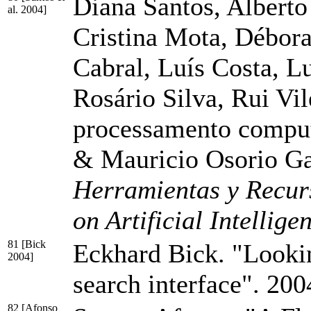
Diana Santos, Alberto
al. 2004]
Cristina Mota, Débora
Cabral, Luís Costa, L
Rosário Silva, Rui Vi
processamento computa
& Mauricio Osorio Ga
Herramientas y Recurs
on Artificial Intelli
81 [Bick
Eckhard Bick. "Lookin
2004]
search interface". 20
82 [Afonso