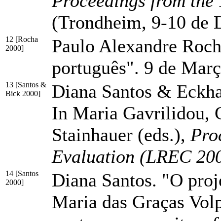
Proceedings from the
(Trondheim, 9-10 de 
12 [Rocha
Paulo Alexandre Roch
2000]
português". 9 de Març
13 [Santos &
Diana Santos & Eckhar
Bick 2000]
In Maria Gavrilidou, 
Stainhauer (eds.),
Pro
Evaluation (LREC 20
14 [Santos
Diana Santos. "O proj
2000]
Maria das Graças Vol