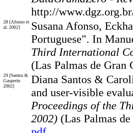
http://www.dgz.org.b
28 [Afonso et
Susana Afonso, Eckhar
al. 2002]
Portuguese". In Manu
Third International 
(Las Palmas de Gran 
29 [Santos &
Diana Santos & Caroli
Gasperin
2002]
and user-visible eval
Proceedings of the T
2002)
(Las Palmas de
pdf