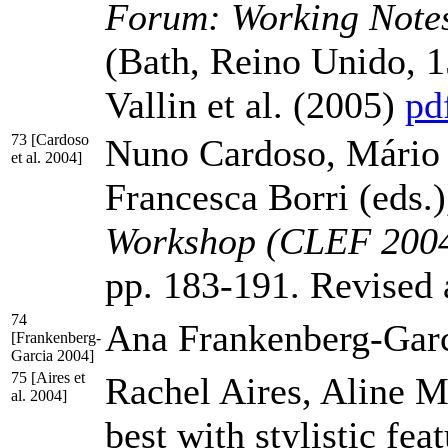
Forum: Working Note
(Bath, Reino Unido, 
Vallin et al. (2005)
pd
73 [Cardoso
Nuno Cardoso, Mário 
et al. 2004]
Francesca Borri (eds.
Workshop (CLEF 200
pp. 183-191
. Revised 
74
Ana Frankenberg-Garc
[Frankenberg-
Garcia 2004]
75 [Aires et
Rachel Aires, Aline M
al. 2004]
best with stylistic fea