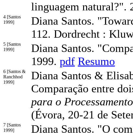
linguagem natural?".
4 [Santos
Diana Santos. "Toward
1999]
112. Dordrecht : Klu
5 [Santos
Diana Santos. "Compa
1999]
1999.
pdf
Resumo
6 [Santos &
Diana Santos & Elisa
Ranchhod
1999]
Comparação entre dois
para o Processamento
(Évora, 20-21 de Set
7 [Santos
Diana Santos. "O com
1999]