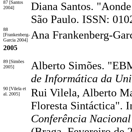
87 [Santos
Diana Santos. "Aonde
2004]
São Paulo.
ISSN: 010
88
Ana Frankenberg-Garc
[Frankenberg-
Garcia 2004]
2005
89 [Simões
Alberto Simões. "EB
2005]
de Informática da Un
90 [Vilela et
Rui Vilela, Alberto 
al. 2005]
Floresta Sintáctica".
Conferência Nacional
(Braga, Fevereiro de 