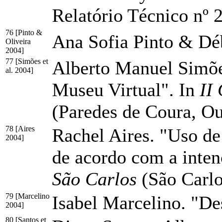
Relatório Técnico nº
76 [Pinto &
Ana Sofia Pinto & Déb
Oliveira
2004]
77 [Simões et
Alberto Manuel Simõe
al. 2004]
Museu Virtual". In
II
(Paredes de Coura, O
78 [Aires
Rachel Aires. "Uso de 
2004]
de acordo com a inten
São Carlos
(São Carl
79 [Marcelino
Isabel Marcelino. "D
2004]
80 [Santos et