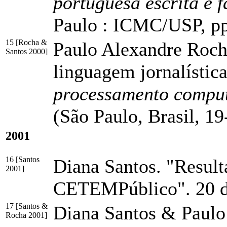
portuguesa escrita e
Paulo : ICMC/USP,
p
15 [Rocha &
Paulo Alexandre Roc
Santos 2000]
linguagem jornalístic
processamento comput
(São Paulo, Brasil, 
2001
16 [Santos
Diana Santos. "Result
2001]
CETEMPúblico". 20 de 
17 [Santos &
Diana Santos & Paulo
Rocha 2001]