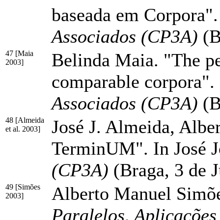
baseada em Corpora". 
Associados (CP3A)
(B
47 [Maia
Belinda Maia. "The ped
2003]
comparable corpora". 
Associados (CP3A)
(B
48 [Almeida
José J. Almeida, Albe
et al. 2003]
TerminUM". In José J
(CP3A)
(Braga, 3 de 
49 [Simões
Alberto Manuel Simões
2003]
Paralelos, Aplicações