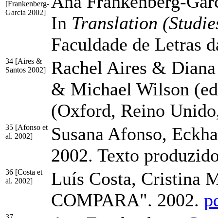
Ana Frankenberg-Garci
[Frankenberg-
Garcia 2002]
In
Translation (Studie
Faculdade de Letras d
34 [Aires &
Rachel Aires & Diana
Santos 2002]
& Michael Wilson (ed
(Oxford, Reino Unido
35 [Afonso et
Susana Afonso, Eckhar
al. 2002]
2002. Texto produzido
36 [Costa et
Luís Costa, Cristina 
al. 2002]
COMPARA". 2002.
p
37