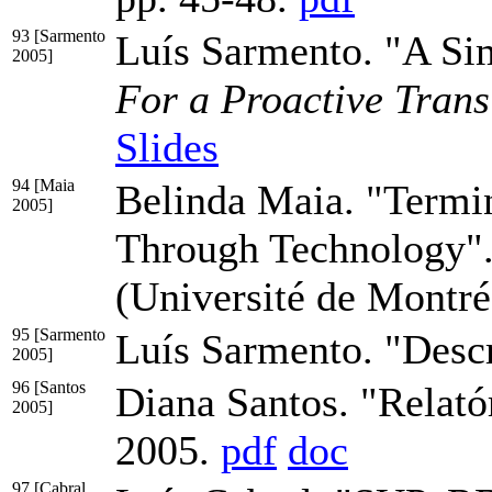
93 [Sarmento
Luís Sarmento. "A Si
2005]
For a Proactive Tran
Slides
94 [Maia
Belinda Maia. "Termin
2005]
Through Technology"
(Université de Montré
95 [Sarmento
Luís Sarmento. "Des
2005]
96 [Santos
Diana Santos. "Relató
2005]
2005.
pdf
doc
97 [Cabral