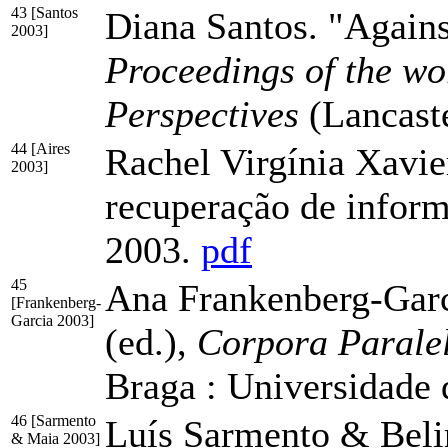
43 [Santos
Diana Santos. "Agains
2003]
Proceedings of the wo
Perspectives
(Lancast
44 [Aires
Rachel Virgínia Xavie
2003]
recuperação de infor
2003.
pdf
45
Ana Frankenberg-Garc
[Frankenberg-
Garcia 2003]
(ed.),
Corpora Paralel
Braga : Universidade
46 [Sarmento
Luís Sarmento & Beli
& Maia 2003]