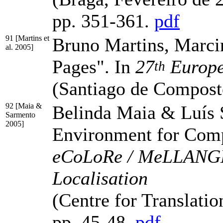
pp. 351-361
.
pdf
91 [Martins et
Bruno Martins, Marcir
al. 2005]
Pages". In
27
Europe
th
(Santiago de Compost
92 [Maia &
Belinda Maia & Luís 
Sarmento
2005]
Environment for Comp
eCoLoRe / MeLLANGE W
Localisation
(Centre for Translati
pp. 45-48
.
pdf