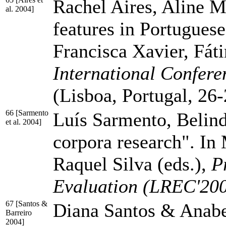
Rachel Aires, Aline M
al. 2004]
features in Portugues
Francisca Xavier, Fát
International Confer
(Lisboa, Portugal, 26
66 [Sarmento
Luís Sarmento, Belin
et al. 2004]
corpora research". In
Raquel Silva (eds.),
P
Evaluation (LREC'20
67 [Santos &
Diana Santos & Anabel
Barreiro
2004]