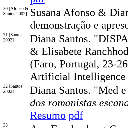
30 [Afonso &
Susana Afonso & Diana
Santos 2002]
demonstração e apres
31 [Santos
Diana Santos. "DISPAR
2002]
& Elisabete Ranchhod
(Faro, Portugal, 23-2
Artificial Intelligenc
32 [Santos
Diana Santos. "Med e
2002]
dos romanistas escan
Resumo
pdf
33