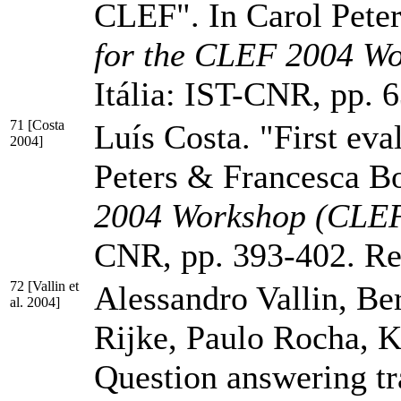
CLEF". In Carol Peter
for the CLEF 2004 W
Itália: IST-CNR,
pp. 
71 [Costa
Luís Costa. "First eva
2004]
Peters & Francesca Bo
2004 Workshop (CLEF
CNR,
pp. 393-402
. R
72 [Vallin et
Alessandro Vallin, Be
al. 2004]
Rijke, Paulo Rocha, K
Question answering tr