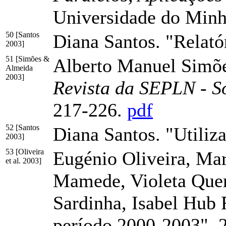
Universidade do Min
50 [Santos
Diana Santos. "Relat
2003]
51 [Simões &
Alberto Manuel Simõe
Almeida
2003]
Revista da SEPLN - S
217-226.
pdf
52 [Santos
Diana Santos. "Utiliz
2003]
53 [Oliveira
Eugénio Oliveira, Mar
et al. 2003]
Mamede, Violeta Quent
Sardinha, Isabel Hub F
período 2000-2003". 