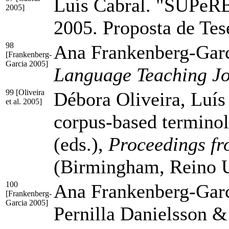
Luís Cabral. "SUPeRB 
2005]
2005. Proposta de Te
98
Ana Frankenberg-Garc
[Frankenberg-
Garcia 2005]
Language Teaching J
99 [Oliveira
Débora Oliveira, Luís
et al. 2005]
corpus-based terminol
(eds.),
Proceedings fr
(Birmingham, Reino U
100
Ana Frankenberg-Garci
[Frankenberg-
Garcia 2005]
Pernilla Danielsson 