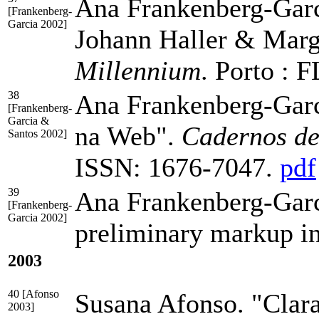
Ana Frankenberg-Garc
[Frankenberg-
Garcia 2002]
Johann Haller & Margh
Millennium
. Porto : 
38
Ana Frankenberg-Garc
[Frankenberg-
Garcia &
na Web".
Cadernos de
Santos 2002]
ISSN: 1676-7047
.
pdf
39
Ana Frankenberg-Garc
[Frankenberg-
Garcia 2002]
preliminary markup in
2003
40 [Afonso
Susana Afonso. "Clara
2003]