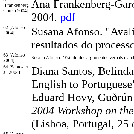
Ana Frankenberg-Garc
[Frankenberg-
Garcia 2004]
2004.
pdf
62 [Afonso
Susana Afonso. "Avali
2004]
resultados do processo
63 [Afonso
Susana Afonso. "Estudo dos argumentos verbais e amb
2004]
64 [Santos et
Diana Santos, Belind
al. 2004]
English to Portuguese
Eduard Hovy, Guðrún 
2004 Workshop on the
(Lisboa, Portugal, 25
65 [Aires et